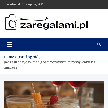
Skip
poniedziałek, 10 sierpnia, 2026
to
content
zaregalami.pl
Blog
Home
Dom i ogród
Jak zaskoczyć swoich gości zdrowymi przekąskami na
imprezę