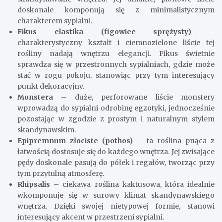
doskonale komponują się z minimalistycznym
charakterem sypialni.
Fikus elastika (figowiec sprężysty)
–
charakterystyczny kształt i ciemnozielone liście tej
rośliny nadają wnętrzu elegancji. Fikus świetnie
sprawdza się w przestronnych sypialniach, gdzie może
stać w rogu pokoju, stanowiąc przy tym interesujący
punkt dekoracyjny.
Monstera
– duże, perforowane liście monstery
wprowadzą do sypialni odrobinę egzotyki, jednocześnie
pozostając w zgodzie z prostym i naturalnym stylem
skandynawskim.
Epipremnum złociste (pothos)
– ta roślina pnąca z
łatwością dostosuje się do każdego wnętrza. Jej zwisające
pędy doskonale pasują do półek i regałów, tworząc przy
tym przytulną atmosferę.
Rhipsalis
– ciekawa roślina kaktusowa, która idealnie
wkomponuje się w surowy klimat skandynawskiego
wnętrza. Dzięki swojej nietypowej formie, stanowi
interesujący akcent w przestrzeni sypialni.