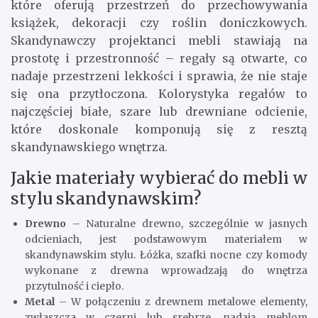
które oferują przestrzeń do przechowywania
książek, dekoracji czy roślin doniczkowych.
Skandynawczy projektanci mebli stawiają na
prostotę i przestronność – regały są otwarte, co
nadaje przestrzeni lekkości i sprawia, że nie staje
się ona przytłoczona. Kolorystyka regałów to
najczęściej białe, szare lub drewniane odcienie,
które doskonale komponują się z resztą
skandynawskiego wnętrza.
Jakie materiały wybierać do mebli w
stylu skandynawskim?
Drewno
– Naturalne drewno, szczególnie w jasnych
odcieniach, jest podstawowym materiałem w
skandynawskim stylu. Łóżka, szafki nocne czy komody
wykonane z drewna wprowadzają do wnętrza
przytulność i ciepło.
Metal
– W połączeniu z drewnem metalowe elementy,
zwłaszcza w czerni lub srebrze, nadają meblom