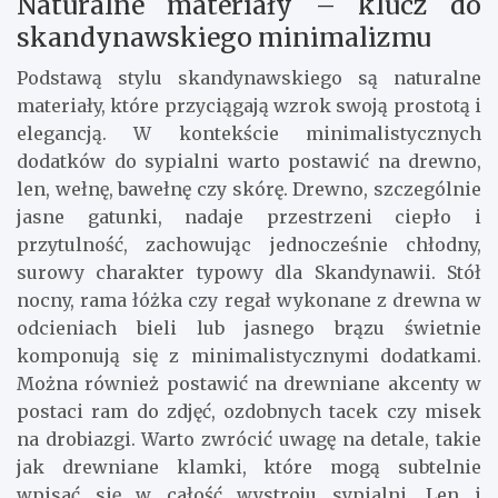
Naturalne materiały – klucz do
skandynawskiego minimalizmu
Podstawą stylu skandynawskiego są naturalne
materiały, które przyciągają wzrok swoją prostotą i
elegancją. W kontekście minimalistycznych
dodatków do sypialni warto postawić na drewno,
len, wełnę, bawełnę czy skórę. Drewno, szczególnie
jasne gatunki, nadaje przestrzeni ciepło i
przytulność, zachowując jednocześnie chłodny,
surowy charakter typowy dla Skandynawii. Stół
nocny, rama łóżka czy regał wykonane z drewna w
odcieniach bieli lub jasnego brązu świetnie
komponują się z minimalistycznymi dodatkami.
Można również postawić na drewniane akcenty w
postaci ram do zdjęć, ozdobnych tacek czy misek
na drobiazgi. Warto zwrócić uwagę na detale, takie
jak drewniane klamki, które mogą subtelnie
wpisać się w całość wystroju sypialni. Len i