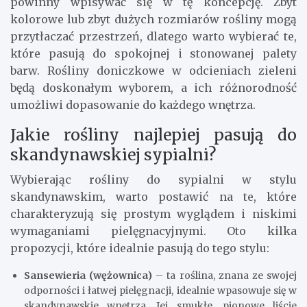
powinny wpisywać się w tę koncepcję. Zbyt
kolorowe lub zbyt dużych rozmiarów rośliny mogą
przytłaczać przestrzeń, dlatego warto wybierać te,
które pasują do spokojnej i stonowanej palety
barw. Rośliny doniczkowe w odcieniach zieleni
będą doskonałym wyborem, a ich różnorodność
umożliwi dopasowanie do każdego wnętrza.
Jakie rośliny najlepiej pasują do
skandynawskiej sypialni?
Wybierając rośliny do sypialni w stylu
skandynawskim, warto postawić na te, które
charakteryzują się prostym wyglądem i niskimi
wymaganiami pielęgnacyjnymi. Oto kilka
propozycji, które idealnie pasują do tego stylu:
Sansewieria (wężownica)
– ta roślina, znana ze swojej
odporności i łatwej pielęgnacji, idealnie wpasowuje się w
skandynawskie wnętrza. Jej smukłe, pionowe liście