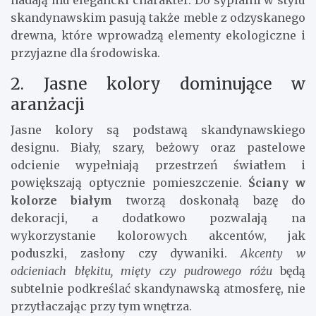
nadają mu elegancki charakter. Do sypialni w stylu
skandynawskim pasują także meble z odzyskanego
drewna, które wprowadzą elementy ekologiczne i
przyjazne dla środowiska.
2. Jasne kolory dominujące w
aranżacji
Jasne kolory są podstawą skandynawskiego
designu. Biały, szary, beżowy oraz pastelowe
odcienie wypełniają przestrzeń światłem i
powiększają optycznie pomieszczenie.
Ściany w
kolorze białym
tworzą doskonałą bazę do
dekoracji, a dodatkowo pozwalają na
wykorzystanie kolorowych akcentów, jak
poduszki, zasłony czy dywaniki.
Akcenty w
odcieniach błękitu, mięty czy pudrowego różu
będą
subtelnie podkreślać skandynawską atmosferę, nie
przytłaczając przy tym wnętrza.