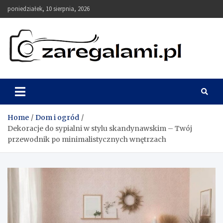
Skip
poniedziałek, 10 sierpnia, 2026
to
content
zaregalami.pl
Blog
Home
Dom i ogród
Dekoracje do sypialni w stylu skandynawskim – Twój
przewodnik po minimalistycznych wnętrzach