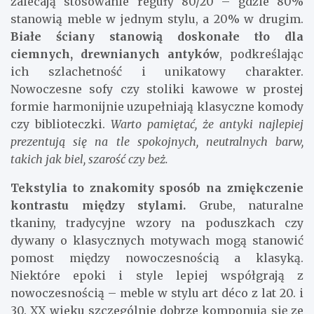
zalecają stosowanie reguły 80/20 – gdzie 80%
stanowią meble w jednym stylu, a 20% w drugim.
Białe ściany stanowią doskonałe tło dla
ciemnych, drewnianych antyków
, podkreślając
ich szlachetność i unikatowy charakter.
Nowoczesne sofy czy stoliki kawowe w prostej
formie harmonijnie uzupełniają klasyczne komody
czy biblioteczki.
Warto pamiętać, że antyki najlepiej
prezentują się na tle spokojnych, neutralnych barw,
takich jak biel, szarość czy beż.
Tekstylia to znakomity sposób na zmiękczenie
kontrastu między stylami.
Grube, naturalne
tkaniny, tradycyjne wzory na poduszkach czy
dywany o klasycznych motywach mogą stanowić
pomost między nowoczesnością a klasyką.
Niektóre epoki i style lepiej współgrają z
nowoczesnością – meble w stylu art déco z lat 20. i
30. XX wieku szczególnie dobrze komponują się ze