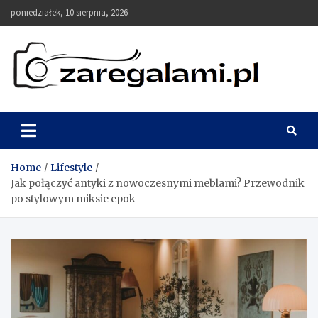
Skip
poniedziałek, 10 sierpnia, 2026
to
content
zaregalami.pl
Blog
Home
Lifestyle
Jak połączyć antyki z nowoczesnymi meblami? Przewodnik
po stylowym miksie epok