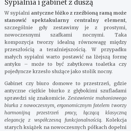
Sypialnia i gabinet z duszą
W sypialni
antyczne łóżko z rzeźbioną ramą może
stanowić spektakularny centralny element
,
szczególnie gdy zestawimy je z prostymi,
nowoczesnymi szafkami nocnymi. Taka
kompozycja tworzy idealną równowagę między
przeszłością a teraźniejszością. W przypadku
małych sypialni warto postawić na lżejszą formę
antyku – może to być zabytkowa toaletka czy
pojedyncze krzesło służące jako stolik nocny.
Gabinet czy biuro domowe to przestrzeń, gdzie
antyczne ciężkie biurko z głębokimi szufladami
sprawdzi się znakomicie.
Zestawienie mahoniowego
biurka z nowoczesnym, ergonomicznym fotelem tworzy
harmonijną przestrzeń pracy, łączącą klasyczną
elegancję z współczesną funkcjonalnością
. Kolekcja
starych książek na nowoczesnych półkach dopełni