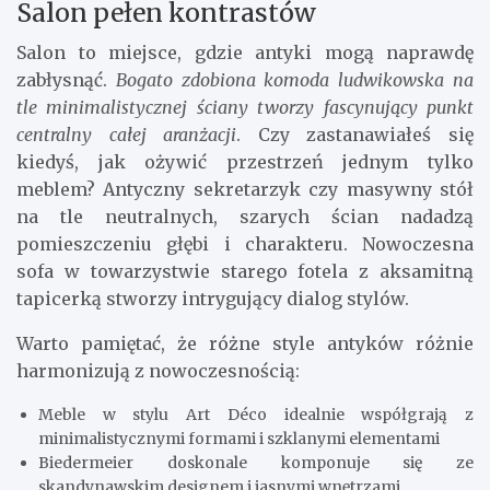
Salon pełen kontrastów
Salon to miejsce, gdzie antyki mogą naprawdę
zabłysnąć.
Bogato zdobiona komoda ludwikowska na
tle minimalistycznej ściany tworzy fascynujący punkt
centralny całej aranżacji
. Czy zastanawiałeś się
kiedyś, jak ożywić przestrzeń jednym tylko
meblem? Antyczny sekretarzyk czy masywny stół
na tle neutralnych, szarych ścian nadadzą
pomieszczeniu głębi i charakteru. Nowoczesna
sofa w towarzystwie starego fotela z aksamitną
tapicerką stworzy intrygujący dialog stylów.
Warto pamiętać, że różne style antyków różnie
harmonizują z nowoczesnością:
Meble w stylu Art Déco idealnie współgrają z
minimalistycznymi formami i szklanymi elementami
Biedermeier doskonale komponuje się ze
skandynawskim designem i jasnymi wnętrzami