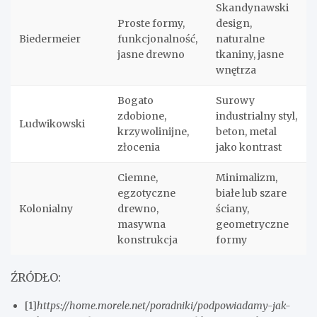
Skandynawski
Proste formy,
design,
Biedermeier
funkcjonalność,
naturalne
jasne drewno
tkaniny, jasne
wnętrza
Bogato
Surowy
zdobione,
industrialny styl,
Ludwikowski
krzywolinijne,
beton, metal
złocenia
jako kontrast
Ciemne,
Minimalizm,
egzotyczne
białe lub szare
Kolonialny
drewno,
ściany,
masywna
geometryczne
konstrukcja
formy
ŹRÓDŁO:
[1]
https://home.morele.net/poradniki/podpowiadamy-jak-