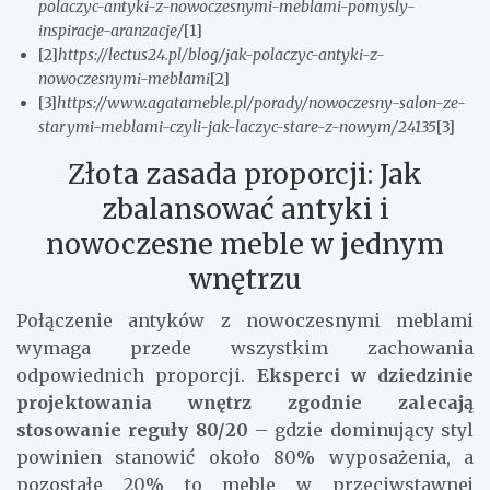
polaczyc-antyki-z-nowoczesnymi-meblami-pomysly-
inspiracje-aranzacje/
[1]
[2]
https://lectus24.pl/blog/jak-polaczyc-antyki-z-
nowoczesnymi-meblami
[2]
[3]
https://www.agatameble.pl/porady/nowoczesny-salon-ze-
starymi-meblami-czyli-jak-laczyc-stare-z-nowym/24135
[3]
Złota zasada proporcji: Jak
zbalansować antyki i
nowoczesne meble w jednym
wnętrzu
Połączenie antyków z nowoczesnymi meblami
wymaga przede wszystkim zachowania
odpowiednich proporcji.
Eksperci w dziedzinie
projektowania wnętrz zgodnie zalecają
stosowanie reguły 80/20
– gdzie dominujący styl
powinien stanowić około 80% wyposażenia, a
pozostałe 20% to meble w przeciwstawnej