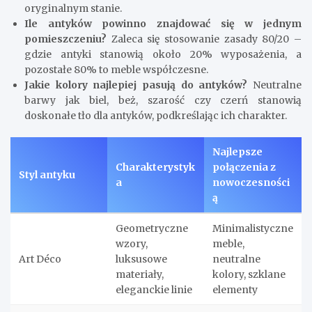
oryginalnym stanie.
Ile antyków powinno znajdować się w jednym
pomieszczeniu?
Zaleca się stosowanie zasady 80/20 –
gdzie antyki stanowią około 20% wyposażenia, a
pozostałe 80% to meble współczesne.
Jakie kolory najlepiej pasują do antyków?
Neutralne
barwy jak biel, beż, szarość czy czerń stanowią
doskonałe tło dla antyków, podkreślając ich charakter.
Najlepsze
Charakterystyk
połączenia z
Styl antyku
a
nowoczesności
ą
Geometryczne
Minimalistyczne
wzory,
meble,
Art Déco
luksusowe
neutralne
materiały,
kolory, szklane
eleganckie linie
elementy